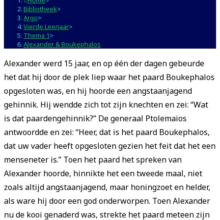
Bibliotheek
>
Argo
>
Vierde Leerjaar
>
Thema 1
>
Alexander & Boukephalos
Alexander werd 15 jaar, en op één der dagen gebeurde
het dat hij door de plek liep waar het paard Boukephalos
opgesloten was, en hij hoorde een angstaanjagend
gehinnik. Hij wendde zich tot zijn knechten en zei: “Wat
is dat paardengehinnik?” De generaal Ptolemaios
antwoordde en zei: “Heer, dat is het paard Boukephalos,
dat uw vader heeft opgesloten gezien het feit dat het een
menseneter is.” Toen het paard het spreken van
Alexander hoorde, hinnikte het een tweede maal, niet
zoals altijd angstaanjagend, maar honingzoet en helder,
als ware hij door een god onderworpen. Toen Alexander
nu de kooi genaderd was, strekte het paard meteen zijn