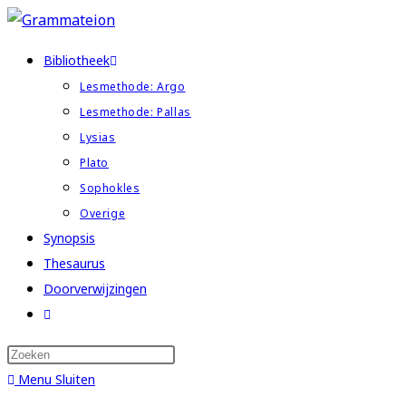
Ga
naar
Bibliotheek
inhoud
Lesmethode: Argo
Lesmethode: Pallas
Lysias
Plato
Sophokles
Overige
Synopsis
Thesaurus
Doorverwijzingen
Toggle
website
zoeken
Menu
Sluiten