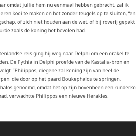
Maar omdat jullie hem nu eenmaal hebben gebracht, zal ik
eren kooi te maken en het zonder teugels op te sluiten, “en
chap, of zich niet houden aan de wet, of bij roverij gepakt
urde zoals de koning het bevolen had.
tenlandse reis ging hij weg naar Delphi om een orakel te
den. De Pythia in Delphi proefde van de Kastalia-bron en
olgt: “Philippos, diegene zal koning zijn van heel de
en, die door op het paard Boukephalos te springen,
ephalos genoemd, omdat het op zijn bovenbeen een runderk
had, verwachtte Philippos een nieuwe Herakles.