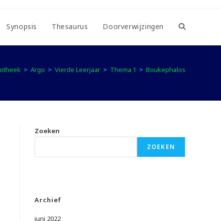
Synopsis
Thesaurus
Doorverwijzingen
Toggle
website
iotheek
>
Argo
>
Vierde Leerjaar
>
Thema 1
>
Boukephalos
zoeken
Zoeken
ZOEKEN
Archief
juni 2022