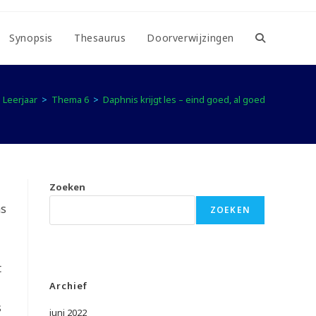
Synopsis
Thesaurus
Doorverwijzingen
Toggle
website
e Leerjaar
>
Thema 6
>
Daphnis krijgt les – eind goed, al goed
zoeken
Zoeken
as
ZOEKEN
t
Archief
s
juni 2022