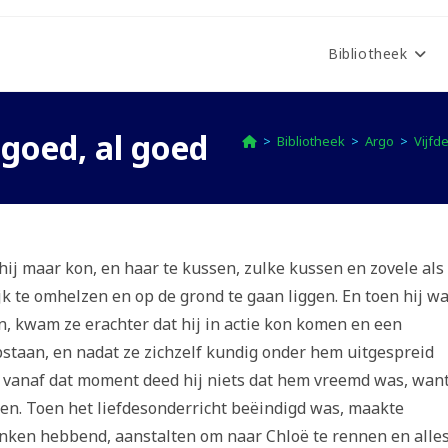
Bibliotheek
 goed, al goed
>
Bibliotheek
>
Argo
>
Vijfd
s hij maar kon, en haar te kussen, zulke kussen en zovele als
jk te omhelzen en op de grond te gaan liggen. En toen hij w
n, kwam ze erachter dat hij in actie kon komen en een
 opstaan, en nadat ze zichzelf kundig onder hem uitgespreid
n vanaf dat moment deed hij niets dat hem vreemd was, wan
oen. Toen het liefdesonderricht beëindigd was, maakte
enken hebbend, aanstalten om naar Chloë te rennen en alle