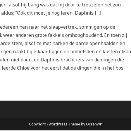
en, alsof hij bang was dat hij door te treuzelen het zou
aldus: “Ook dit moet je nog leren, Daphnis […]
iedereen hen naar het slaapvertrek, sommigen op de
d, weer anderen grote fakkels omhooghoudend. En toen zij
harde stem, alsof ze met harken de aarde openhaalden en
ingen naakt bij elkaar liggen en omhelsden en kusten elkaa
uilen niet doen, en Daphnis bracht iets van de dingen die
 leerde Chloë voor het eerst dat de dingen die in het bos
.
Copyright - WordPress Theme by OceanWP