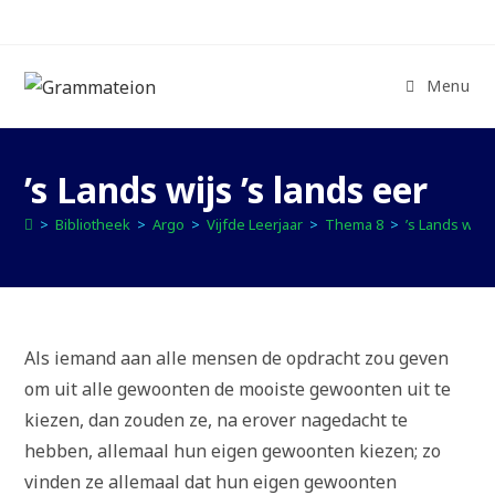
Ga
naar
inhoud
Menu
’s Lands wijs ’s lands eer
>
Bibliotheek
>
Argo
>
Vijfde Leerjaar
>
Thema 8
>
’s Lands wijs 
Als iemand aan alle mensen de opdracht zou geven
om uit alle gewoonten de mooiste gewoonten uit te
kiezen, dan zouden ze, na erover nagedacht te
hebben, allemaal hun eigen gewoonten kiezen; zo
vinden ze allemaal dat hun eigen gewoonten