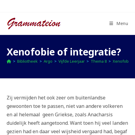
Ga
naar
inhoud
Menu
Xenofobie of integratie?
>
Bibliotheek
>
Argo
>
Vijfde Leerjaar
>
Thema 8
>
Xenofobie o
Zij vermijden het ook zeer om buitenlandse
gewoonten toe te passen, niet van andere volkeren
en al helemaal geen Griekse, zoals Anacharsis
duidelijk heeft aangetoond. Want toen hij veel landen
gezien had en daar veel wijsheid vergaard had, begaf