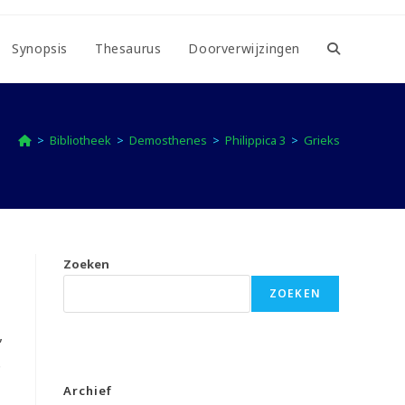
Synopsis
Thesaurus
Doorverwijzingen
Toggle
website
>
Bibliotheek
>
Demosthenes
>
Philippica 3
>
Grieks
zoeken
Zoeken
ZOEKEN
,
ς
Archief