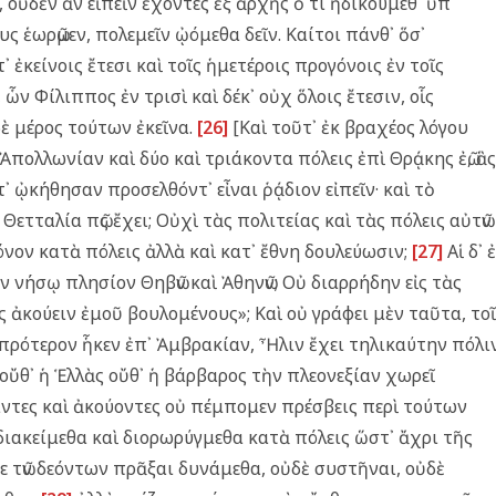
, οὐδὲν ἂν εἰπεῖν ἔχοντες ἐξ ἀρχῆς ὅ τι ἠδικούμεθ᾿ ὑπ᾿
 ἑωρῶμεν, πολεμεῖν ᾠόμεθα δεῖν. Καίτοι πάνθ᾿ ὅσ᾿
 ἐκείνοις ἔτεσι καὶ τοῖς ἡμετέροις προγόνοις ἐν τοῖς
ὧν Φίλιππος ἐν τρισὶ καὶ δέκ᾿ οὐχ ὅλοις ἔτεσιν, οἷς
δὲ μέρος τούτων ἐκεῖνα.
[26]
[Καὶ τοῦτ᾿ ἐκ βραχέος λόγου
Ἀπολλωνίαν καὶ δύο καὶ τριάκοντα πόλεις ἐπὶ Θρᾴκης ἐῶ, ἃς
 ᾠκήθησαν προσελθόντ᾿ εἶναι ῥᾴδιον εἰπεῖν· καὶ τὸ
τταλία πῶς ἔχει; Οὐχὶ τὰς πολιτείας καὶ τὰς πόλεις αὐτῶν
νον κατὰ πόλεις ἀλλὰ καὶ κατ᾿ ἔθνη δουλεύωσιν;
[27]
Αἱ δ᾿ 
ν νήσῳ πλησίον Θηβῶν καὶ Ἀθηνῶν; Οὐ διαρρήδην εἰς τὰς
ς ἀκούειν ἐμοῦ βουλομένους»; Καὶ οὐ γράφει μὲν ταῦτα, το
ι, πρότερον ἧκεν ἐπ᾿ Ἀμβρακίαν, Ἦλιν ἔχει τηλικαύτην πόλι
ὔθ᾿ ἡ Ἑλλὰς οὔθ᾿ ἡ βάρβαρος τὴν πλεονεξίαν χωρεῖ
αντες καὶ ἀκούοντες οὐ πέμπομεν πρέσβεις περὶ τούτων
διακείμεθα καὶ διορωρύγμεθα κατὰ πόλεις ὥστ᾿ ἄχρι τῆς
ε τῶν δεόντων πρᾶξαι δυνάμεθα, οὐδὲ συστῆναι, οὐδὲ