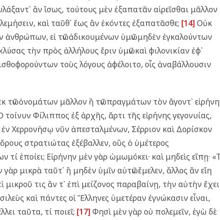
φυλάξαντ᾿ ἂν ἴσως, τούτους μὲν ἐξαπατᾶν αἱρεῖσθαι μᾶλλον
λεμήσειν, καὶ ταῦθ᾿ ἕως ἂν ἑκόντες ἐξαπατᾶσθε;
[14]
Οὐκ
ν ἀνθρώπων, εἰ τῶν ἀδικουμένων ὑμῶν μηδὲν ἐγκαλούντων
ἐκλύσας τὴν πρὸς ἀλλήλους ἔριν ὑμῶν καὶ φιλονικίαν ἐφ᾿
μισθοφορούντων τοὺς λόγους ἀφέλοιτο, οἷς ἀναβάλλουσιν
 ἐκ τῶν ὀνομάτων μᾶλλον ἢ τῶν πραγμάτων τὸν ἄγοντ᾿ εἰρήν
 τοίνυν Φίλιππος ἐξ ἀρχῆς, ἄρτι τῆς εἰρήνης γεγονυίας,
 ἐν Χερρονήσῳ νῦν ἀπεσταλμένων, Σέρριον καὶ Δορίσκον
 ὄρους στρατιώτας ἐξέβαλλεν, οὓς ὁ ὑμέτερος
 τί ἐποίει; Εἰρήνην μὲν γὰρ ὠμωμόκει· καὶ μηδεὶς εἴπῃ· «
ὲν γὰρ μικρὰ ταῦτ᾿ ἢ μηδὲν ὑμῖν αὐτῶν ἔμελεν, ἄλλος ἂν εἴη
ἐπὶ μικροῦ τις ἄν τ᾿ ἐπὶ μείζονος παραβαίνῃ, τὴν αὐτὴν ἔχει
ασιλεὺς καὶ πάντες οἱ Ἕλληνες ὑμετέραν ἐγνώκασιν εἶναι,
λλει ταῦτα, τί ποιεῖ;
[17]
Φησὶ μὲν γὰρ οὐ πολεμεῖν, ἐγὼ δὲ