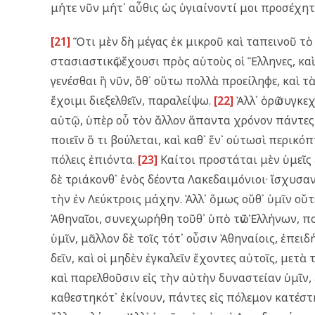
μήτε νῦν μήτ᾿ αὖθις ὡς ὑγιαίνοντί μοι προσέχητ
[21]
Ὅτι μὲν δὴ μέγας ἐκ μικροῦ καὶ ταπεινοῦ τὸ
στασιαστικῶς ἔχουσι πρὸς αὑτοὺς οἱ Ἕλληνες, κα
γενέσθαι ἢ νῦν, ὅθ᾿ οὕτω πολλὰ προείληφε, καὶ τ
ἔχοιμι διεξελθεῖν, παραλείψω.
[22]
Ἀλλ᾿ ὁρῶ συγκ
αὐτῷ, ὑπὲρ οὗ τὸν ἄλλον ἅπαντα χρόνον πάντες οἱ
ποιεῖν ὅ τι βούλεται, καὶ καθ᾿ ἕν᾿ οὑτωσὶ περικ
πόλεις ἐπιόντα.
[23]
Καίτοι προστάται μὲν ὑμεῖς 
δὲ τριάκονθ᾿ ἑνὸς δέοντα Λακεδαιμόνιοι· ἴσχυσα
τὴν ἐν Λεύκτροις μάχην. Ἀλλ᾿ ὅμως οὔθ᾿ ὑμῖν οὔ
Ἀθηναῖοι, συνεχωρήθη τοῦθ᾿ ὑπὸ τῶν Ἑλλήνων, ποι
ὑμῖν, μᾶλλον δὲ τοῖς τότ᾿ οὖσιν Ἀθηναίοις, ἐπε
δεῖν, καὶ οἱ μηδὲν ἐγκαλεῖν ἔχοντες αὐτοῖς, μετὰ
καὶ παρελθοῦσιν εἰς τὴν αὐτὴν δυναστείαν ὑμῖν,
καθεστηκότ᾿ ἐκίνουν, πάντες εἰς πόλεμον κατέστ