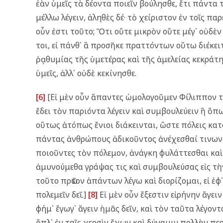
ἐὰν ὑμεῖς τὰ δέοντα ποιεῖν βούλησθε, ἔτι πάντα
μέλλω λέγειν, ἀληθὲς δέ· τὸ χείριστον ἐν τοῖς π
οὖν ἐστι τοῦτο; Ὅτι οὔτε μικρὸν οὔτε μέγ᾿ οὐδὲν 
τοι, εἰ πάνθ᾿ ἃ προσῆκε πραττόντων οὕτω διέκειτ
ῥᾳθυμίας τῆς ὑμετέρας καὶ τῆς ἀμελείας κεκράτη
ὑμεῖς, ἀλλ᾿ οὐδὲ κεκίνησθε.
[6]
[Εἰ μὲν οὖν ἅπαντες ὡμολογοῦμεν Φίλιππον τῇ
ἔδει τὸν παριόντα λέγειν καὶ συμβουλεύειν ἢ ὅπ
οὕτως ἀτόπως ἔνιοι διάκεινται, ὥστε πόλεις κατ
πάντας ἀνθρώπους ἀδικοῦντος ἀνέχεσθαί τινων ἐν
ποιοῦντες τὸν πόλεμον, ἀνάγκη φυλάττεσθαι καὶ
ἀμυνούμεθα γράψας τις καὶ συμβουλεύσας εἰς τὴ
τοῦτο πρῶτον ἁπάντων λέγω καὶ διορίζομαι, εἰ ἐφ
πολεμεῖν δεῖ.]
[8]
Εἰ μὲν οὖν ἔξεστιν εἰρήνην ἄγειν
φήμ᾿ ἔγωγ᾿ ἄγειν ἡμᾶς δεῖν, καὶ τὸν ταῦτα λέγοντα
ὅπλ᾿ ἐν ταῖς χερσὶν ἔχων καὶ δύναμιν πολλὴν περ