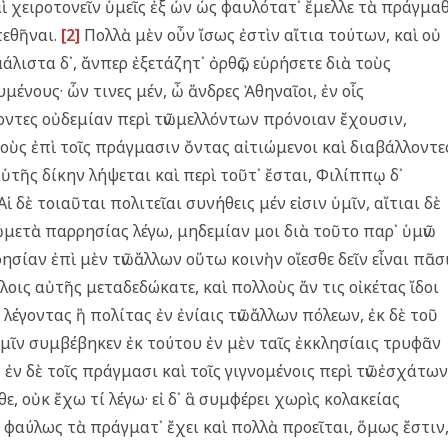
αὶ χειροτονεῖν ὑμεῖς ἐξ ὧν ὡς φαυλότατ᾿ ἔμελλε τὰ πράγμαθ
τεθῆναι.
[2]
Πολλὰ μὲν οὖν ἴσως ἐστὶν αἴτια τούτων, καὶ οὐ
άλιστα δ᾿, ἄνπερ ἐξετάζητ᾿ ὀρθῶς, εὑρήσετε διὰ τοὺς
μένους· ὧν τινες μέν, ὦ ἄνδρες Ἀθηναῖοι, ἐν οἷς
ντες οὐδεμίαν περὶ τῶν μελλόντων πρόνοιαν ἔχουσιν,
 τοὺς ἐπὶ τοῖς πράγμασιν ὄντας αἰτιώμενοι καὶ διαβάλλοντε
ὑτῆς δίκην λήψεται καὶ περὶ τοῦτ᾿ ἔσται, Φιλίππῳ δ᾿
Αἱ δὲ τοιαῦται πολιτεῖαι συνήθεις μέν εἰσιν ὑμῖν, αἴτιαι δὲ
ληθῶν μετὰ παρρησίας λέγω, μηδεμίαν μοι διὰ τοῦτο παρ᾿ ὑμῶν
ησίαν ἐπὶ μὲν τῶν ἄλλων οὕτω κοινὴν οἴεσθε δεῖν εἶναι πᾶσ
ούλοις αὐτῆς μεταδεδώκατε, καὶ πολλοὺς ἄν τις οἰκέτας ἴδοι
λέγοντας ἢ πολίτας ἐν ἐνίαις τῶν ἄλλων πόλεων, ἐκ δὲ τοῦ
ὑμῖν συμβέβηκεν ἐκ τούτου ἐν μὲν ταῖς ἐκκλησίαις τρυφᾶν
ν δὲ τοῖς πράγμασι καὶ τοῖς γιγνομένοις περὶ τῶν ἐσχάτων
θε, οὐκ ἔχω τί λέγω· εἰ δ᾿ ἃ συμφέρει χωρὶς κολακείας
νυ φαύλως τὰ πράγματ᾿ ἔχει καὶ πολλὰ προεῖται, ὅμως ἔστιν