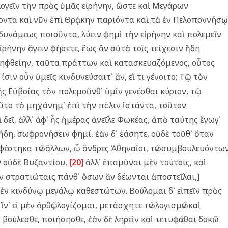
λογεῖν τὴν πρὸς ὑμᾶς εἰρήνην, ὥστε καὶ Μεγάρων
οντα καὶ νῦν ἐπὶ Θρᾴκην παριόντα καὶ τὰ ἐν Πελοποννήσῳ
δυνάμεως ποιοῦντα, λύειν φημὶ τὴν εἰρήνην καὶ πολεμεῖν
ἰρήνην ἄγειν φήσετε, ἕως ἂν αὐτὰ τοῖς τείχεσιν ἤδη
 ληφθείην, ταῦτα πράττων καὶ κατασκευαζόμενος, οὗτος
ίσιν οὖν ὑμεῖς κινδυνεύσαιτ᾿ ἄν, εἴ τι γένοιτο; Τῷ τὸν
 Εὐβοίας τὸν πολεμοῦνθ᾿ ὑμῖν γενέσθαι κύριον, τῷ
ῦτο τὸ μηχάνημ᾿ ἐπὶ τὴν πόλιν ἱστάντα, τοῦτον
 δεῖ, ἀλλ᾿ ἀφ᾿ ἧς ἡμέρας ἀνεῖλε Φωκέας, ἀπὸ ταύτης ἔγωγ᾿
ἤδη, σωφρονήσειν φημί, ἐὰν δ᾿ ἐάσητε, οὐδὲ τοῦθ᾿ ὅταν
φέστηκα τῶν ἄλλων, ὦ ἄνδρες Ἀθηναῖοι, τῶν συμβουλευόντων
ν οὐδὲ Βυζαντίου,
[20]
ἀλλ᾿ ἐπαμῦναι μὲν τούτοις, καὶ
ῦν στρατιώταις πάνθ᾿ ὅσων ἂν δέωνται ἀποστεῖλαι,]
 ἐν κινδύνῳ μεγάλῳ καθεστώτων. Βούλομαι δ᾿ εἰπεῖν πρὸς
 εἰ μὲν ὀρθῶς λογίζομαι, μετάσχητε τῶν λογισμῶν καὶ
ρα βούλεσθε, ποιήσησθε, ἐὰν δὲ ληρεῖν καὶ τετυφῶσθαι δοκῶ,