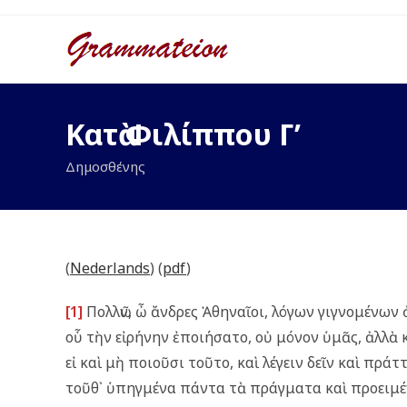
Ga
naar
inhoud
Κατὰ Φιλίππου Γʹ
Δημοσθένης
(
Nederlands
) (
pdf
)
[1]
Πολλῶν, ὦ ἄνδρες Ἀθηναῖοι, λόγων γιγνομένων 
οὗ τὴν εἰρήνην ἐποιήσατο, οὐ μόνον ὑμᾶς, ἀλλὰ κ
εἰ καὶ μὴ ποιοῦσι τοῦτο, καὶ λέγειν δεῖν καὶ πρά
τοῦθ᾿ ὑπηγμένα πάντα τὰ πράγματα καὶ προειμέν᾿