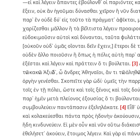
—εἰ καὶ λέγειν ἅπαντες ἐβούλονθ᾿ οἱ παριόντες κ
ἕξειν, οὐκ ἂν ἡγοῦμαι δύνασθαι χεῖρον ἢ νῦν δια
παρ᾿ ἓν οὐδὲ δύ᾿ εἰς τοῦτο τὰ πράγματ᾿ ἀφῖκται, μ
χαρίζεσθαι μᾶλλον ἢ τὰ βέλτιστα λέγειν προαιρου
εὐδοκιμοῦσιν αὐτοὶ καὶ δύνανται, ταῦτα φυλάττο
[οὐκοῦν οὐδ᾿ ὑμᾶς οἴονται δεῖν ἔχειν,] ἕτεροι δὲ
οὐδὲν ἄλλο ποιοῦσιν ἢ ὅπως ἡ πόλις αὐτὴ παρ᾿ α
ἐξέσται καὶ λέγειν καὶ πράττειν ὅ τι βούλεται.
[3]
τῶν κακῶν. Ἀξιῶ δ᾿, ὦ ἄνδρες Ἀθηναῖοι, ἄν τι τῶν ἀ
ὀργὴν γενέσθαι. Σκοπεῖτε γὰρ ὡδί· ὑμεῖς τὴν παρρ
τοῖς ἐν τῇ πόλει, ὥστε καὶ τοῖς ξένοις καὶ τοῖς δ
παρ᾿ ἡμῖν μετὰ πλείονος ἐξουσίας ὅ τι βούλονται 
συμβουλεύειν παντάπασιν ἐξεληλάκατε.
[4]
Εἶθ᾿ 
καὶ κολακεύεσθαι πάντα πρὸς ἡδονὴν ἀκούουσιν, ἐ
ἤδη κινδυνεύειν. Εἰ μὲν οὖν καὶ νῦν οὕτω διάκεισ
ἐθελήσετ᾿ ἀκούειν, ἕτοιμος λέγειν. Καὶ γὰρ εἰ πά