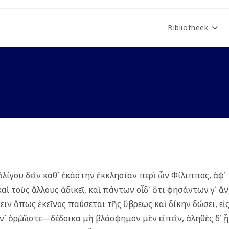
Bibliotheek
ὀλίγου δεῖν καθ᾿ ἑκάστην ἐκκλησίαν περὶ ὧν Φίλιππος, ἀφ᾿
αὶ τοὺς ἄλλους ἀδικεῖ, καὶ πάντων οἶδ᾿ ὅτι φησάντων γ᾿ ἄν
ττειν ὅπως ἐκεῖνος παύσεται τῆς ὕβρεως καὶ δίκην δώσει, εἰ
 ὁρῶ, ὥστε—δέδοικα μὴ βλάσφημον μὲν εἰπεῖν, ἀληθὲς δ᾿ ᾖ