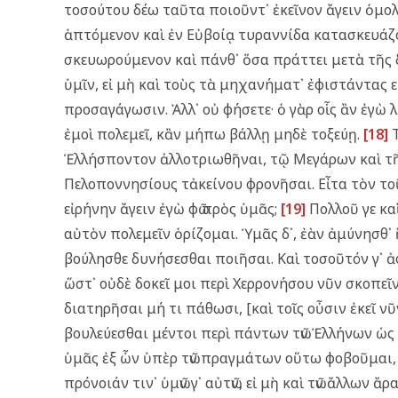
τοσούτου δέω ταῦτα ποιοῦντ᾿ ἐκεῖνον ἄγειν ὁμο
ἁπτόμενον καὶ ἐν Εὐβοίᾳ τυραννίδα κατασκευάζ
σκευωρούμενον καὶ πάνθ᾿ ὅσα πράττει μετὰ τῆς 
ὑμῖν, εἰ μὴ καὶ τοὺς τὰ μηχανήματ᾿ ἐφιστάντας ε
προσαγάγωσιν. Ἀλλ᾿ οὐ φήσετε· ὁ γὰρ οἷς ἂν ἐγὼ
ἐμοὶ πολεμεῖ, κἂν μήπω βάλλῃ μηδὲ τοξεύῃ.
[18]
Τ
Ἑλλήσποντον ἀλλοτριωθῆναι, τῷ Μεγάρων καὶ τῆς
Πελοποννησίους τἀκείνου φρονῆσαι. Εἶτα τὸν το
εἰρήνην ἄγειν ἐγὼ φῶ πρὸς ὑμᾶς;
[19]
Πολλοῦ γε καὶ
αὐτὸν πολεμεῖν ὁρίζομαι. Ὑμᾶς δ᾿, ἐὰν ἀμύνησθ᾿ 
βούλησθε δυνήσεσθαι ποιῆσαι. Καὶ τοσοῦτόν γ᾿ ἀ
ὥστ᾿ οὐδὲ δοκεῖ μοι περὶ Χερρονήσου νῦν σκοπεῖ
διατηρῆσαι μή τι πάθωσι, [καὶ τοῖς οὖσιν ἐκεῖ ν
βουλεύεσθαι μέντοι περὶ πάντων τῶν Ἑλλήνων ὡς
ὑμᾶς ἐξ ὧν ὑπὲρ τῶν πραγμάτων οὕτω φοβοῦμαι, ἵν᾿
πρόνοιάν τιν᾿ ὑμῶν γ᾿ αὐτῶν, εἰ μὴ καὶ τῶν ἄλλων ἄ