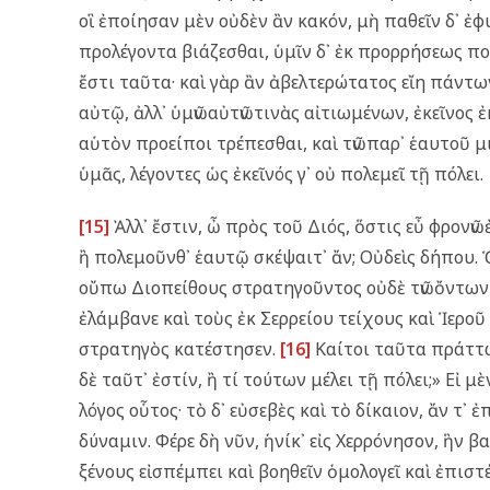
οἳ ἐποίησαν μὲν οὐδὲν ἂν κακόν, μὴ παθεῖν δ᾿ ἐ
προλέγοντα βιάζεσθαι, ὑμῖν δ᾿ ἐκ προρρήσεως πο
ἔστι ταῦτα· καὶ γὰρ ἂν ἀβελτερώτατος εἴη πάντω
αὐτῷ, ἀλλ᾿ ὑμῶν αὐτῶν τινὰς αἰτιωμένων, ἐκεῖνος 
αὑτὸν προείποι τρέπεσθαι, καὶ τῶν παρ᾿ ἑαυτοῦ 
ὑμᾶς, λέγοντες ὡς ἐκεῖνός γ᾿ οὐ πολεμεῖ τῇ πόλει.
[15]
Ἀλλ᾿ ἔστιν, ὦ πρὸς τοῦ Διός, ὅστις εὖ φρονῶν
ἢ πολεμοῦνθ᾿ ἑαυτῷ σκέψαιτ᾿ ἄν; Οὐδεὶς δήπου. Ὁ
οὔπω Διοπείθους στρατηγοῦντος οὐδὲ τῶν ὄντων
ἐλάμβανε καὶ τοὺς ἐκ Σερρείου τείχους καὶ Ἱεροῦ
στρατηγὸς κατέστησεν.
[16]
Καίτοι ταῦτα πράττων
δὲ ταῦτ᾿ ἐστίν, ἢ τί τούτων μέλει τῇ πόλει;» Εἰ μ
λόγος οὗτος· τὸ δ᾿ εὐσεβὲς καὶ τὸ δίκαιον, ἄν τ᾿ 
δύναμιν. Φέρε δὴ νῦν, ἡνίκ᾿ εἰς Χερρόνησον, ἣν β
ξένους εἰσπέμπει καὶ βοηθεῖν ὁμολογεῖ καὶ ἐπιστέ