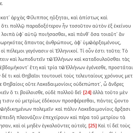
ε.
 κατ᾿ ἀρχὰς Φίλιππος ηὔξηται, καὶ ἀπίστως καὶ
ὶ ὅτι πολλῷ παραδοξότερον ἦν τοσοῦτον αὐτὸν ἐξ ἐκείνου
ὰ λοιπὰ ὑφ᾿ αὑτῷ ποιήσασθαι, καὶ πάνθ᾿ ὅσα τοιαῦτ᾿ ἂν
εχωρηκότας ἅπαντας ἀνθρώπους, ἀφ᾿ ὑμῶν ἀρξαμένους,
 πόλεμοι γεγόνασιν οἱ Ἑλληνικοί. Τί οὖν ἐστι τοῦτο; Τὸ
όπτειν καὶ λωποδυτεῖν τῶν Ἑλλήνων καὶ καταδουλοῦσθαι τὰς
ἑβδομήκοντ᾿ ἔτη καὶ τρία τῶν Ἑλλήνων ἐγένεσθε, προστάται
ν δέ τι καὶ Θηβαῖοι τουτουσὶ τοὺς τελευταίους χρόνους με
τε Θηβαίοις οὔτε Λακεδαιμονίοις οὐδεπώποτ᾿, ὦ ἄνδρες
εῖν ὅ τι βούλοισθε, οὐδὲ πολλοῦ δεῖ·
[24]
ἀλλὰ τοῦτο μὲν
ιδή τισιν οὐ μετρίως ἐδόκουν προσφέρεσθαι, πάντες ᾤοντο
 τῶν ἠδικημένων πολεμεῖν· καὶ πάλιν Λακεδαιμονίοις ἄρξασι
 ἐπειδὴ πλεονάζειν ἐπεχείρουν καὶ πέρα τοῦ μετρίου τὰ
ησαν, καὶ οἱ μηδὲν ἐγκαλοῦντες αὐτοῖς.
[25]
Καὶ τί δεῖ τοὺς