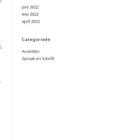
᾿
juni 2022
mei 2022
april 2022
Categorieën
ς
Accenten
Spraak en Schrift
ι
,