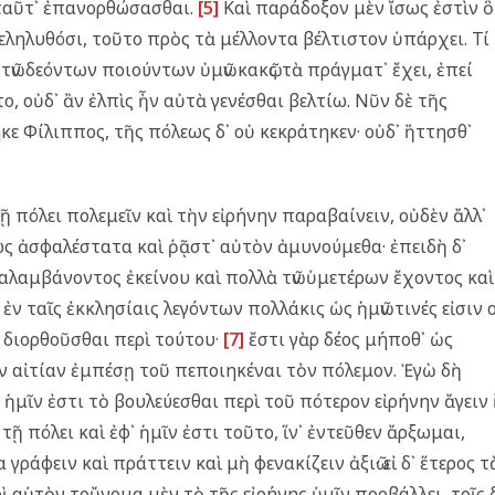
 ταῦτ᾿ ἐπανορθώσασθαι.
[5]
Καὶ παράδοξον μὲν ἴσως ἐστὶν ὃ
αρεληλυθόσι, τοῦτο πρὸς τὰ μέλλοντα βέλτιστον ὑπάρχει. Τί
τῶν δεόντων ποιούντων ὐμῶν κακῶς τὰ πράγματ᾿ ἔχει, ἐπεί
ο, οὐδ᾿ ἂν ἐλπὶς ἦν αὐτὰ γενέσθαι βελτίω. Νῦν δὲ τῆς
κε Φίλιππος, τῆς πόλεως δ᾿ οὐ κεκράτηκεν· οὐδ᾿ ἥττησθ᾿
 πόλει πολεμεῖν καὶ τὴν εἰρήνην παραβαίνειν, οὐδὲν ἄλλ᾿
ως ἀσφαλέστατα καὶ ῥᾷστ᾿ αὐτὸν ἀμυνούμεθα· ἐπειδὴ δ᾿
αλαμβάνοντος ἐκείνου καὶ πολλὰ τῶν ὑμετέρων ἔχοντος καὶ
 ταῖς ἐκκλησίαις λεγόντων πολλάκις ὡς ἡμῶν τινές εἰσιν ο
 διορθοῦσθαι περὶ τούτου·
[7]
ἔστι γὰρ δέος μήποθ᾿ ὡς
ν αἰτίαν ἐμπέσῃ τοῦ πεποιηκέναι τὸν πόλεμον. Ἐγὼ δὴ
᾿ ἡμῖν ἐστι τὸ βουλεύεσθαι περὶ τοῦ πότερον εἰρήνην ἄγειν
 τῇ πόλει καὶ ἐφ᾿ ἡμῖν ἐστι τοῦτο, ἵν᾿ ἐντεῦθεν ἄρξωμαι,
 γράφειν καὶ πράττειν καὶ μὴ φενακίζειν ἀξιῶ· εἰ δ᾿ ἕτερος τ
ὶ αὑτὸν τοὔνομα μὲν τὸ τῆς εἰρήνης ὑμῖν προβάλλει, τοῖς 