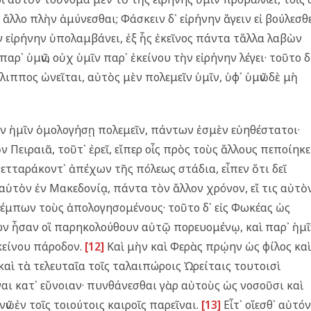
 ἄλλο πλὴν ἀμύνεσθαι; Φάσκειν δ᾿ εἰρήνην ἄγειν εἰ βούλεσθε
ν εἰρήνην ὑπολαμβάνει, ἐξ ἧς ἐκεῖνος πάντα τἄλλα λαβὼν
παρ᾿ ὑμῶν, οὐχ ὑμῖν παρ᾿ ἐκείνου τὴν εἰρήνην λέγει· τοῦτο δ
ππος ὠνεῖται, αὐτὸς μὲν πολεμεῖν ὑμῖν, ὑφ᾿ ὑμῶν δὲ μὴ
ἂν ἡμῖν ὁμολογήσῃ πολεμεῖν, πάντων ἐσμὲν εὐηθέστατοι·
ν Πειραιᾶ, τοῦτ᾿ ἐρεῖ, εἴπερ οἷς πρὸς τοὺς ἄλλους πεποίηκε
ετταράκοντ᾿ ἀπέχων τῆς πόλεως στάδια, εἶπεν ὅτι δεῖ
 αὑτὸν ἐν Μακεδονίᾳ, πάντα τὸν ἄλλον χρόνον, εἴ τις αὐτὸ
 πέμπων τοὺς ἀπολογησομένους· τοῦτο δ᾿ εἰς Φωκέας ὡς
ν ἦσαν οἳ παρηκολούθουν αὐτῷ πορευομένῳ, καὶ παρ᾿ ἡμῖ
ἐκείνου πάροδον.
[12]
Καὶ μὴν καὶ Φερὰς πρῴην ὡς φίλος καὶ
αὶ τὰ τελευταῖα τοῖς ταλαιπώροις Ὠρείταις τουτοισὶ
ι κατ᾿ εὔνοιαν· πυνθάνεσθαι γὰρ αὐτοὺς ὡς νοσοῦσι καὶ
ῶν ἐν τοῖς τοιούτοις καιροῖς παρεῖναι.
[13]
Εἶτ᾿ οἴεσθ᾿ αὐτόν