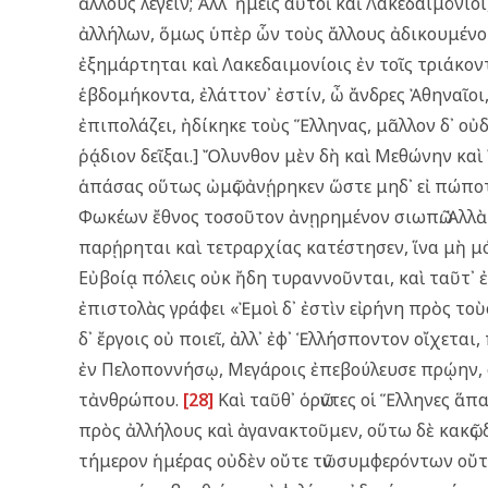
ἄλλους λέγειν; Ἀλλ᾿ ἡμεῖς αὐτοὶ καὶ Λακεδαιμόνιοι
ἀλλήλων, ὅμως ὑπὲρ ὧν τοὺς ἄλλους ἀδικουμένους
ἐξημάρτηται καὶ Λακεδαιμονίοις ἐν τοῖς τριάκοντ᾿
ἑβδομήκοντα, ἐλάττον᾿ ἐστίν, ὦ ἄνδρες Ἀθηναῖοι, 
ἐπιπολάζει, ἠδίκηκε τοὺς Ἕλληνας, μᾶλλον δ᾿ οὐ
ῥᾴδιον δεῖξαι.] Ὄλυνθον μὲν δὴ καὶ Μεθώνην καὶ 
ἁπάσας οὕτως ὠμῶς ἀνῄρηκεν ὥστε μηδ᾿ εἰ πώποτ᾿
Φωκέων ἔθνος τοσοῦτον ἀνῃρημένον σιωπῶ. Ἀλλὰ Θε
παρῄρηται καὶ τετραρχίας κατέστησεν, ἵνα μὴ μό
Εὐβοίᾳ πόλεις οὐκ ἤδη τυραννοῦνται, καὶ ταῦτ᾿ ἐ
ἐπιστολὰς γράφει «Ἐμοὶ δ᾿ ἐστὶν εἰρήνη πρὸς τοὺ
δ᾿ ἔργοις οὐ ποιεῖ, ἀλλ᾿ ἐφ᾿ Ἑλλήσποντον οἴχετα
ἐν Πελοποννήσῳ, Μεγάροις ἐπεβούλευσε πρῴην, ο
τἀνθρώπου.
[28]
Καὶ ταῦθ᾿ ὁρῶντες οἱ Ἕλληνες ἅπ
πρὸς ἀλλήλους καὶ ἀγανακτοῦμεν, οὕτω δὲ κακῶς 
τήμερον ἡμέρας οὐδὲν οὔτε τῶν συμφερόντων οὔτ