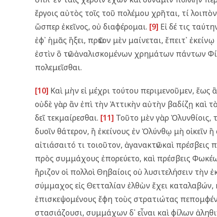
ἔργοις αὐτὸς τοῖς τοῦ πολέμου χρῆται, τί λοιπὸν
ὥσπερ ἐκεῖνος, οὐ διαφέρομαι.
[9]
Εἰ δέ τις ταύτη
ἐφ᾿ ἡμᾶς ἥξει, πρῶτον μὲν μαίνεται, ἔπειτ᾿ ἐκείνῳ 
ἐστὶν ὃ τῶν ἀναλισκομένων χρημάτων πάντων Φίλι
πολεμεῖσθαι.
[10]
Καὶ μὴν εἰ μέχρι τούτου περιμενοῦμεν, ἕως 
οὐδὲ γὰρ ἂν ἐπὶ τὴν Ἀττικὴν αὐτὴν βαδίζῃ καὶ τὸ
δεῖ τεκμαίρεσθαι.
[11]
Τοῦτο μὲν γὰρ Ὀλυνθίοις, τ
δυοῖν θάτερον, ἢ ἐκείνους ἐν Ὀλύνθῳ μὴ οἰκεῖν ἢ
αἰτιάσαιτό τι τοιοῦτον, ἀγανακτῶν καὶ πρέσβεις
πρὸς συμμάχους ἐπορεύετο, καὶ πρέσβεις Φωκέω
ἤριζον οἱ πολλοὶ Θηβαίοις οὐ λυσιτελήσειν τὴν 
σύμμαχος εἰς Θετταλίαν ἐλθὼν ἔχει καταλαβών, κ
ἐπισκεψομένους ἔφη τοὺς στρατιώτας πεπομφένα
στασιάζουσι, συμμάχων δ᾿ εἶναι καὶ φίλων ἀληθιν