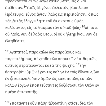
προσκόπτουσι τῷ λόγῳ ἀπειθοῦντες, εἰς ὃ καὶ
9
ἐτέθησαν.
Ὑμεῖς δὲ γένος ἐκλεκτόν, βασίλειον
ἱεράτευμα, ἔθνος ἅγιον, λαὸς εἰς περιποίησιν, ὅπως
τὰς ἀρετὰς ἐξαγγείλητε τοῦ ἐκ σκότους ὑμᾶς
10
καλέσαντος εἰς τὸ θαυμαστὸν αὐτοῦ φῶς·
οἵ ποτε
οὐ λαός, νῦν δὲ λαὸς Θεοῦ, οἱ οὐκ ἠλεημένοι, νῦν δὲ
ἐλεηθέντες.
11
᾿Αγαπητοί, παρακαλῶ ὡς παροίκους καὶ
παρεπιδήμους, ἀπέχεσθε τῶν σαρκικῶν ἐπιθυμιῶν,
12
αἵτινες στρατεύονται κατὰ τῆς ψυχῆς,
τὴν
ἀναστροφὴν ὑμῶν ἔχοντες καλὴν ἐν τοῖς ἔθνεσιν, ἵνα
ἐν ᾧ καταλαλοῦσιν ὑμῶν ὡς κακοποιῶν, ἐκ τῶν
καλῶν ἔργων ἐποπτεύσαντες δοξάσωσι τὸν Θεὸν ἐν
ἡμέρᾳ ἐπισκοπῆς.
13
῾Υποτάγητε οὖν πάσῃ ἀνθρωπίνῃ κτίσει διὰ τὸν