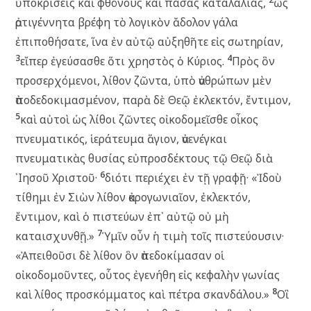
ὑποκρίσεις καὶ φθόνους καὶ πάσας καταλαλιάς,
ὡς
ἀρτιγέννητα βρέφη τὸ λογικὸν ἄδολον γάλα
ἐπιποθήσατε, ἵνα ἐν αὐτῷ αὐξηθῆτε εἰς σωτηρίαν,
3
4
εἴπερ ἐγεύσασθε ὅτι χρηστὸς ὁ Κύριος.
Πρὸς ὃν
προσερχόμενοι, λίθον ζῶντα, ὑπὸ ἀνθρώπων μὲν
ἀποδεδοκιμασμένον, παρὰ δὲ Θεῷ ἐκλεκτόν, ἔντιμον,
5
καὶ αὐτοὶ ὡς λίθοι ζῶντες οἰκοδομεῖσθε οἶκος
πνευματικός, ἱεράτευμα ἅγιον, ἀνενέγκαι
πνευματικὰς θυσίας εὐπροσδέκτους τῷ Θεῷ διὰ
6
᾿Ιησοῦ Χριστοῦ·
διότι περιέχει ἐν τῇ γραφῇ· «Ἰδοὺ
τίθημι ἐν Σιὼν λίθον ἀκρογωνιαῖον, ἐκλεκτόν,
ἔντιμον, καὶ ὁ πιστεύων ἐπ᾽ αὐτῷ οὐ μὴ
7
καταισχυνθῇ.»
Ὑμῖν οὖν ἡ τιμὴ τοῖς πιστεύουσιν·
«Ἀπειθοῦσι δὲ λίθον ὃν ἀπεδοκίμασαν οἱ
οἰκοδομοῦντες, οὗτος ἐγενήθη εἰς κεφαλὴν γωνίας
8
καὶ λίθος προσκόμματος καὶ πέτρα σκανδάλου.»
Οἳ