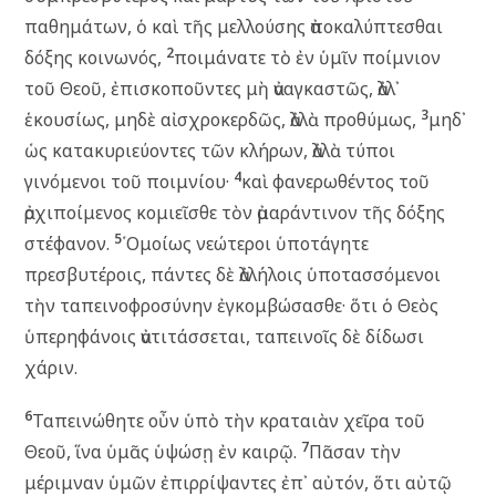
παθημάτων, ὁ καὶ τῆς μελλούσης ἀποκαλύπτεσθαι
2
δόξης κοινωνός,
ποιμάνατε τὸ ἐν ὑμῖν ποίμνιον
τοῦ Θεοῦ, ἐπισκοποῦντες μὴ ἀναγκαστῶς, ἀλλ᾽
3
ἑκουσίως, μηδὲ αἰσχροκερδῶς, ἀλλὰ προθύμως,
μηδ᾽
ὡς κατακυριεύοντες τῶν κλήρων, ἀλλὰ τύποι
4
γινόμενοι τοῦ ποιμνίου·
καὶ φανερωθέντος τοῦ
ἀρχιποίμενος κομιεῖσθε τὸν ἀμαράντινον τῆς δόξης
5
στέφανον.
῾Ομοίως νεώτεροι ὑποτάγητε
πρεσβυτέροις, πάντες δὲ ἀλλήλοις ὑποτασσόμενοι
τὴν ταπεινοφροσύνην ἐγκομβώσασθε· ὅτι ὁ Θεὸς
ὑπερηφάνοις ἀντιτάσσεται, ταπεινοῖς δὲ δίδωσι
χάριν.
6
Ταπεινώθητε οὖν ὑπὸ τὴν κραταιὰν χεῖρα τοῦ
7
Θεοῦ, ἵνα ὑμᾶς ὑψώσῃ ἐν καιρῷ.
Πᾶσαν τὴν
μέριμναν ὑμῶν ἐπιρρίψαντες ἐπ᾽ αὐτόν, ὅτι αὐτῷ