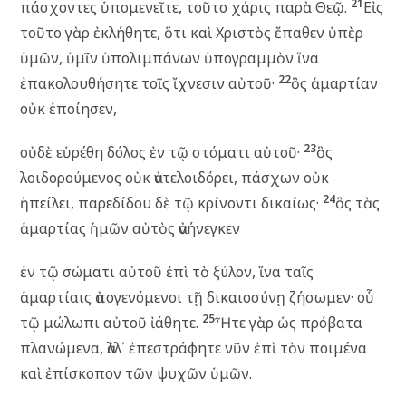
21
πάσχοντες ὑπομενεῖτε, τοῦτο χάρις παρὰ Θεῷ.
Εἰς
τοῦτο γὰρ ἐκλήθητε, ὅτι καὶ Χριστὸς ἔπαθεν ὑπὲρ
ὑμῶν, ὑμῖν ὑπολιμπάνων ὑπογραμμὸν ἵνα
22
ἐπακολουθήσητε τοῖς ἴχνεσιν αὐτοῦ·
ὃς ἁμαρτίαν
οὐκ ἐποίησεν,
23
οὐδὲ εὑρέθη δόλος ἐν τῷ στόματι αὐτοῦ·
ὃς
λοιδορούμενος οὐκ ἀντελοιδόρει, πάσχων οὐκ
24
ἠπείλει, παρεδίδου δὲ τῷ κρίνοντι δικαίως·
ὃς τὰς
ἁμαρτίας ἡμῶν αὐτὸς ἀνήνεγκεν
ἐν τῷ σώματι αὐτοῦ ἐπὶ τὸ ξύλον, ἵνα ταῖς
ἁμαρτίαις ἀπογενόμενοι τῇ δικαιοσύνῃ ζήσωμεν· οὗ
25
τῷ μώλωπι αὐτοῦ ἰάθητε.
Ἦτε γὰρ ὡς πρόβατα
πλανώμενα, ἀλλ᾽ ἐπεστράφητε νῦν ἐπὶ τὸν ποιμένα
καὶ ἐπίσκοπον τῶν ψυχῶν ὑμῶν.