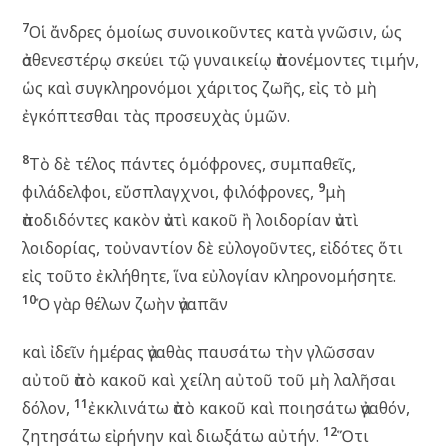
7
Οἱ ἄνδρες ὁμοίως συνοικοῦντες κατὰ γνῶσιν, ὡς
ἀσθενεστέρῳ σκεύει τῷ γυναικείῳ ἀπονέμοντες τιμήν,
ὡς καὶ συγκληρονόμοι χάριτος ζωῆς, εἰς τὸ μὴ
ἐγκόπτεσθαι τὰς προσευχὰς ὑμῶν.
8
Τὸ δὲ τέλος πάντες ὁμόφρονες, συμπαθεῖς,
9
φιλάδελφοι, εὔσπλαγχνοι, φιλόφρονες,
μὴ
ἀποδιδόντες κακὸν ἀντὶ κακοῦ ἢ λοιδορίαν ἀντὶ
λοιδορίας, τοὐναντίον δὲ εὐλογοῦντες, εἰδότες ὅτι
εἰς τοῦτο ἐκλήθητε, ἵνα εὐλογίαν κληρονομήσητε.
10
Ὁ γὰρ θέλων ζωὴν ἀγαπᾶν
καὶ ἰδεῖν ἡμέρας ἀγαθὰς παυσάτω τὴν γλῶσσαν
αὐτοῦ ἀπὸ κακοῦ καὶ χείλη αὐτοῦ τοῦ μὴ λαλῆσαι
11
δόλον,
ἐκκλινάτω ἀπὸ κακοῦ καὶ ποιησάτω ἀγαθόν,
12
ζητησάτω εἰρήνην καὶ διωξάτω αὐτήν.
Ὅτι