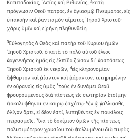
2
Καππαδοκίας, ᾿Ασίας καὶ Βιθυνίας,
κατὰ
πρόγνωσιν Θεοῦ πατρός, ἐν ἁγιασμῷ Πνεύματος, εἰς
ὑπακοὴν καὶ ῥαντισμὸν αἵματος ᾿Ιησοῦ Χριστοῦ·
χάρις ὑμῖν καὶ εἰρήνη πληθυνθείη.
3
Εὐλογητὸς ὁ Θεὸς καὶ πατὴρ τοῦ Κυρίου ἡμῶν
᾿Ιησοῦ Χριστοῦ, ὁ κατὰ τὸ πολὺ αὐτοῦ ἔλεος
ἀναγεννήσας ἡμᾶς εἰς ἐλπίδα ζῶσαν δι᾽ ἀναστάσεως
4
᾿Ιησοῦ Χριστοῦ ἐκ νεκρῶν,
εἰς κληρονομίαν
ἄφθαρτον καὶ ἀμίαντον καὶ ἀμάραντον, τετηρημένην
5
ἐν οὐρανοῖς εἰς ὑμᾶς
τοὺς ἐν δυνάμει Θεοῦ
φρουρουμένους διὰ πίστεως εἰς σωτηρίαν ἑτοίμην
6
ἀποκαλυφθῆναι ἐν καιρῷ ἐσχάτῳ·
ἐν ᾧ ἀγαλλιᾶσθε,
ὀλίγον ἄρτι, εἰ δέον ἐστί, λυπηθέντες ἐν ποικίλοις
7
πειρασμοῖς,
ἵνα τὸ δοκίμιον ὑμῶν τῆς πίστεως
πολυτιμότερον χρυσίου τοῦ ἀπολλυμένου διὰ πυρὸς