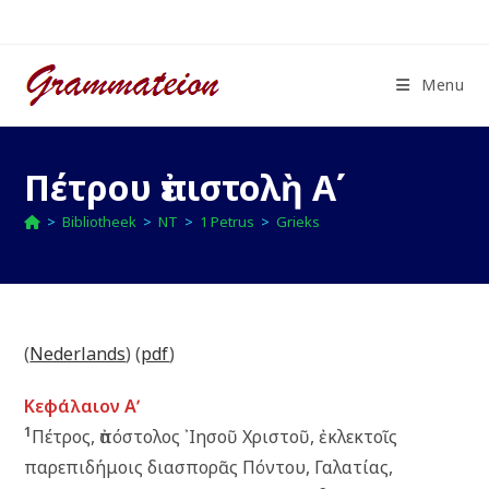
Ga
naar
inhoud
Menu
Πέτρου ἐπιστολὴ Αʹ
>
Bibliotheek
>
NT
>
1 Petrus
>
Grieks
(
Nederlands
) (
pdf
)
Κεφάλαιον Αʹ
1
Πέτρος, ἀπόστολος ᾿Ιησοῦ Χριστοῦ, ἐκλεκτοῖς
παρεπιδήμοις διασπορᾶς Πόντου, Γαλατίας,