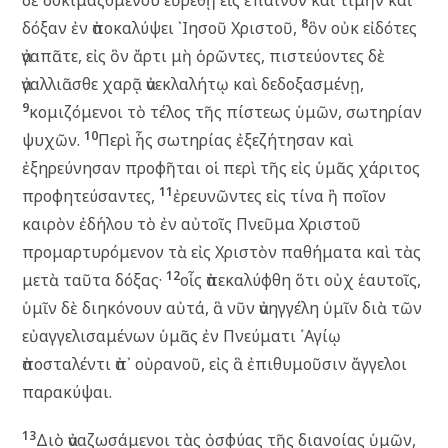
δὲ δοκιμαζομένου εὑρεθῇ εἰς ἔπαινον καὶ τιμὴν καὶ
8
δόξαν ἐν ἀποκαλύψει ᾿Ιησοῦ Χριστοῦ,
ὃν οὐκ εἰδότες
ἀγαπᾶτε, εἰς ὃν ἄρτι μὴ ὁρῶντες, πιστεύοντες δὲ
ἀγαλλιᾶσθε χαρᾷ ἀνεκλαλήτῳ καὶ δεδοξασμένῃ,
9
κομιζόμενοι τὸ τέλος τῆς πίστεως ὑμῶν, σωτηρίαν
10
ψυχῶν.
Περὶ ἧς σωτηρίας ἐξεζήτησαν καὶ
ἐξηρεύνησαν προφῆται οἱ περὶ τῆς εἰς ὑμᾶς χάριτος
11
προφητεύσαντες,
ἐρευνῶντες εἰς τίνα ἢ ποῖον
καιρὸν ἐδήλου τὸ ἐν αὐτοῖς Πνεῦμα Χριστοῦ
προμαρτυρόμενον τὰ εἰς Χριστὸν παθήματα καὶ τὰς
12
μετὰ ταῦτα δόξας·
οἷς ἀπεκαλύφθη ὅτι οὐχ ἑαυτοῖς,
ὑμῖν δὲ διηκόνουν αὐτά, ἃ νῦν ἀνηγγέλη ὑμῖν διὰ τῶν
εὐαγγελισαμένων ὑμᾶς ἐν Πνεύματι ῾Αγίῳ
ἀποσταλέντι ἀπ᾽ οὐρανοῦ, εἰς ἃ ἐπιθυμοῦσιν ἄγγελοι
παρακύψαι.
13
Διὸ ἀναζωσάμενοι τὰς ὀσφύας τῆς διανοίας ὑμῶν,