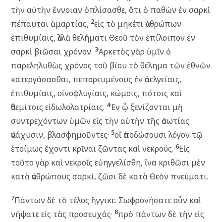
τὴν αὐτὴν ἔννοιαν ὁπλίσασθε, ὅτι ὁ παθὼν ἐν σαρκὶ
2
πέπαυται ἁμαρτίας,
εἰς τὸ μηκέτι ἀνθρώπων
ἐπιθυμίαις, ἀλλὰ θελήματι Θεοῦ τὸν ἐπίλοιπον ἐν
3
σαρκὶ βιῶσαι χρόνον.
Ἀρκετὸς γὰρ ὑμῖν ὁ
παρεληλυθὼς χρόνος τοῦ βίου τὸ θέλημα τῶν ἐθνῶν
κατεργάσασθαι, πεπορευμένους ἐν ἀσελγείαις,
ἐπιθυμίαις, οἰνοφλυγίαις, κώμοις, πότοις καὶ
4
ἀθεμίτοις εἰδωλολατρίαις.
Ἐν ᾧ ξενίζονται μὴ
συντρεχόντων ὑμῶν εἰς τὴν αὐτὴν τῆς ἀσωτίας
5
ἀνάχυσιν, βλασφημοῦντες·
οἳ ἀποδώσουσι λόγον τῷ
6
ἑτοίμως ἔχοντι κρῖναι ζῶντας καὶ νεκρούς.
Εἰς
τοῦτο γὰρ καὶ νεκροῖς εὐηγγελίσθη, ἵνα κριθῶσι μὲν
κατὰ ἀνθρώπους σαρκί, ζῶσι δὲ κατὰ Θεὸν πνεύματι.
7
Πάντων δὲ τὸ τέλος ἤγγικε. Σωφρονήσατε οὖν καὶ
8
νήψατε εἰς τὰς προσευχάς·
πρὸ πάντων δὲ τὴν εἰς