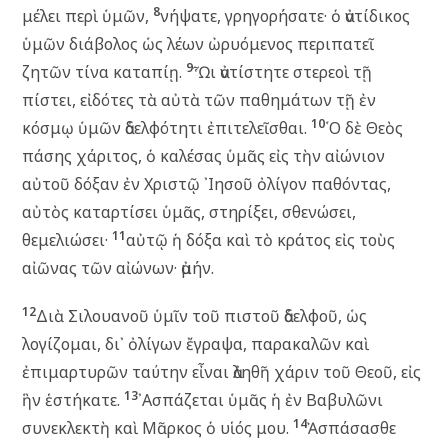
8
μέλει περὶ ὑμῶν,
νήψατε, γρηγορήσατε· ὁ ἀντίδικος
ὑμῶν διάβολος ὡς λέων ὠρυόμενος περιπατεῖ
9
ζητῶν τίνα καταπίῃ.
Ὧι ἀντίστητε στερεοὶ τῇ
πίστει, εἰδότες τὰ αὐτὰ τῶν παθημάτων τῇ ἐν
10
κόσμῳ ὑμῶν ἀδελφότητι ἐπιτελεῖσθαι.
῾Ο δὲ Θεὸς
πάσης χάριτος, ὁ καλέσας ὑμᾶς εἰς τὴν αἰώνιον
αὐτοῦ δόξαν ἐν Χριστῷ ᾿Ιησοῦ ὀλίγον παθόντας,
αὐτὸς καταρτίσει ὑμᾶς, στηρίξει, σθενώσει,
11
θεμελιώσει·
αὐτῷ ἡ δόξα καὶ τὸ κράτος εἰς τοὺς
αἰῶνας τῶν αἰώνων· ἀμήν.
12
Διὰ Σιλουανοῦ ὑμῖν τοῦ πιστοῦ ἀδελφοῦ, ὡς
λογίζομαι, δι᾽ ὀλίγων ἔγραψα, παρακαλῶν καὶ
ἐπιμαρτυρῶν ταύτην εἶναι ἀληθῆ χάριν τοῦ Θεοῦ, εἰς
13
ἣν ἑστήκατε.
᾿Ασπάζεται ὑμᾶς ἡ ἐν Βαβυλῶνι
14
συνεκλεκτὴ καὶ Μᾶρκος ὁ υἱός μου.
Ἀσπάσασθε