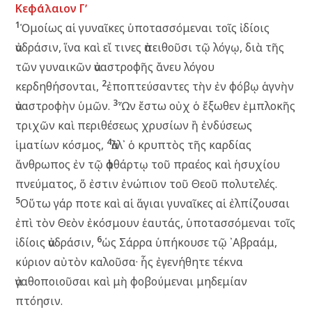
Κεφάλαιον Γʹ
1
Ὁμοίως αἱ γυναῖκες ὑποτασσόμεναι τοῖς ἰδίοις
ἀνδράσιν, ἵνα καὶ εἴ τινες ἀπειθοῦσι τῷ λόγῳ, διὰ τῆς
τῶν γυναικῶν ἀναστροφῆς ἄνευ λόγου
2
κερδηθήσονται,
ἐποπτεύσαντες τὴν ἐν φόβῳ ἁγνὴν
3
ἀναστροφὴν ὑμῶν.
Ὧν ἔστω οὐχ ὁ ἔξωθεν ἐμπλοκῆς
τριχῶν καὶ περιθέσεως χρυσίων ἢ ἐνδύσεως
4
ἱματίων κόσμος,
ἀλλ᾽ ὁ κρυπτὸς τῆς καρδίας
ἄνθρωπος ἐν τῷ ἀφθάρτῳ τοῦ πραέος καὶ ἡσυχίου
πνεύματος, ὅ ἐστιν ἐνώπιον τοῦ Θεοῦ πολυτελές.
5
Οὕτω γάρ ποτε καὶ αἱ ἅγιαι γυναῖκες αἱ ἐλπίζουσαι
ἐπὶ τὸν Θεὸν ἐκόσμουν ἑαυτάς, ὑποτασσόμεναι τοῖς
6
ἰδίοις ἀνδράσιν,
ὡς Σάρρα ὑπήκουσε τῷ ᾿Αβραάμ,
κύριον αὐτὸν καλοῦσα· ἧς ἐγενήθητε τέκνα
ἀγαθοποιοῦσαι καὶ μὴ φοβούμεναι μηδεμίαν
πτόησιν.