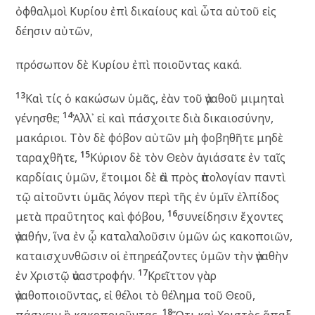
ὀφθαλμοὶ Κυρίου ἐπὶ δικαίους καὶ ὦτα αὐτοῦ εἰς
δέησιν αὐτῶν,
πρόσωπον δὲ Κυρίου ἐπὶ ποιοῦντας κακά.
13
Καὶ τίς ὁ κακώσων ὑμᾶς, ἐὰν τοῦ ἀγαθοῦ μιμηταὶ
14
γένησθε;
Ἀλλ᾽ εἰ καὶ πάσχοιτε διὰ δικαιοσύνην,
μακάριοι. Τὸν δὲ φόβον αὐτῶν μὴ φοβηθῆτε μηδὲ
15
ταραχθῆτε,
Κύριον δὲ τὸν Θεὸν ἁγιάσατε ἐν ταῖς
καρδίαις ὑμῶν, ἕτοιμοι δὲ ἀεὶ πρὸς ἀπολογίαν παντὶ
τῷ αἰτοῦντι ὑμᾶς λόγον περὶ τῆς ἐν ὑμῖν ἐλπίδος
16
μετὰ πραΰτητος καὶ φόβου,
συνείδησιν ἔχοντες
ἀγαθήν, ἵνα ἐν ᾧ καταλαλοῦσιν ὑμῶν ὡς κακοποιῶν,
καταισχυνθῶσιν οἱ ἐπηρεάζοντες ὑμῶν τὴν ἀγαθὴν
17
ἐν Χριστῷ ἀναστροφήν.
Κρεῖττον γὰρ
ἀγαθοποιοῦντας, εἰ θέλοι τὸ θέλημα τοῦ Θεοῦ,
18