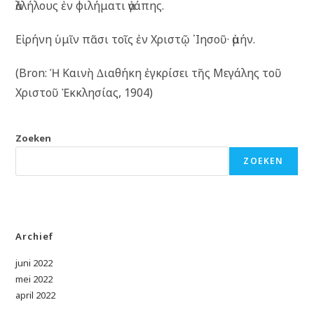
ἀλλήλους ἐν φιλήματι ἀγάπης.
Εἰρήνη ὑμῖν πᾶσι τοῖς ἐν Χριστῷ ᾿Ιησοῦ· ἀμήν.
(Bron: Ἡ Καινὴ ∆ιαθήκη ἐγκρίσει τῆς Μεγάλης τοῦ
Χριστοῦ Ἐκκλησίας, 1904)
Zoeken
ZOEKEN
Archief
juni 2022
mei 2022
april 2022