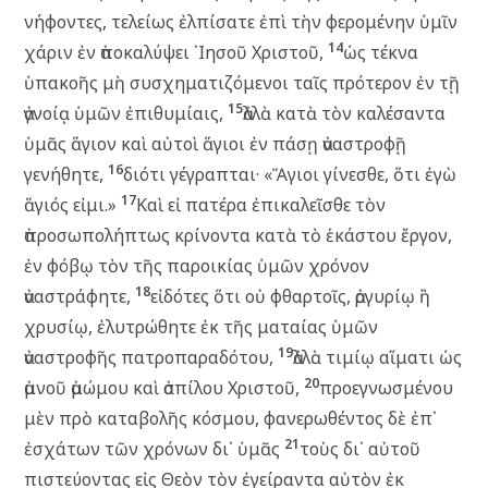
νήφοντες, τελείως ἐλπίσατε ἐπὶ τὴν φερομένην ὑμῖν
14
χάριν ἐν ἀποκαλύψει ᾿Ιησοῦ Χριστοῦ,
ὡς τέκνα
ὑπακοῆς μὴ συσχηματιζόμενοι ταῖς πρότερον ἐν τῇ
15
ἀγνοίᾳ ὑμῶν ἐπιθυμίαις,
ἀλλὰ κατὰ τὸν καλέσαντα
ὑμᾶς ἅγιον καὶ αὐτοὶ ἅγιοι ἐν πάσῃ ἀναστροφῇ
16
γενήθητε,
διότι γέγραπται· «Ἅγιοι γίνεσθε, ὅτι ἐγὼ
17
ἅγιός εἰμι.»
Καὶ εἰ πατέρα ἐπικαλεῖσθε τὸν
ἀπροσωπολήπτως κρίνοντα κατὰ τὸ ἑκάστου ἔργον,
ἐν φόβῳ τὸν τῆς παροικίας ὑμῶν χρόνον
18
ἀναστράφητε,
εἰδότες ὅτι οὐ φθαρτοῖς, ἀργυρίῳ ἢ
χρυσίῳ, ἐλυτρώθητε ἐκ τῆς ματαίας ὑμῶν
19
ἀναστροφῆς πατροπαραδότου,
ἀλλὰ τιμίῳ αἵματι ὡς
20
ἀμνοῦ ἀμώμου καὶ ἀσπίλου Χριστοῦ,
προεγνωσμένου
μὲν πρὸ καταβολῆς κόσμου, φανερωθέντος δὲ ἐπ᾽
21
ἐσχάτων τῶν χρόνων δι᾽ ὑμᾶς
τοὺς δι᾽ αὐτοῦ
πιστεύοντας εἰς Θεὸν τὸν ἐγείραντα αὐτὸν ἐκ