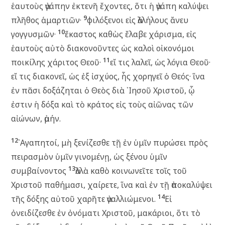
ἑαυτοὺς ἀγάπην ἐκτενῆ ἔχοντες, ὅτι ἡ ἀγάπη καλύψει
9
πλῆθος ἁμαρτιῶν·
φιλόξενοι εἰς ἀλλήλους ἄνευ
10
γογγυσμῶν·
ἕκαστος καθὼς ἔλαβε χάρισμα, εἰς
ἑαυτοὺς αὐτὸ διακονοῦντες ὡς καλοὶ οἰκονόμοι
11
ποικίλης χάριτος Θεοῦ·
εἴ τις λαλεῖ, ὡς λόγια Θεοῦ·
εἴ τις διακονεῖ, ὡς ἐξ ἰσχύος, ἧς χορηγεῖ ὁ Θεός· ἵνα
ἐν πᾶσι δοξάζηται ὁ Θεὸς διὰ ᾿Ιησοῦ Χριστοῦ, ᾧ
ἐστιν ἡ δόξα καὶ τὸ κράτος εἰς τοὺς αἰῶνας τῶν
αἰώνων, ἀμήν.
12
᾿Αγαπητοί, μὴ ξενίζεσθε τῇ ἐν ὑμῖν πυρώσει πρὸς
πειρασμὸν ὑμῖν γινομένῃ, ὡς ξένου ὑμῖν
13
συμβαίνοντος
ἀλλὰ καθὸ κοινωνεῖτε τοῖς τοῦ
Χριστοῦ παθήμασι, χαίρετε, ἵνα καὶ ἐν τῇ ἀποκαλύψει
14
τῆς δόξης αὐτοῦ χαρῆτε ἀγαλλιώμενοι.
Εἰ
ὀνειδίζεσθε ἐν ὀνόματι Χριστοῦ, μακάριοι, ὅτι τὸ