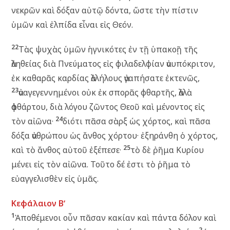
νεκρῶν καὶ δόξαν αὐτῷ δόντα, ὥστε τὴν πίστιν
ὑμῶν καὶ ἐλπίδα εἶναι εἰς Θεόν.
22
Τὰς ψυχὰς ὑμῶν ἡγνικότες ἐν τῇ ὑπακοῇ τῆς
ἀληθείας διὰ Πνεύματος εἰς φιλαδελφίαν ἀνυπόκριτον,
ἐκ καθαρᾶς καρδίας ἀλλήλους ἀγαπήσατε ἐκτενῶς,
23
ἀναγεγεννημένοι οὐκ ἐκ σπορᾶς φθαρτῆς, ἀλλὰ
ἀφθάρτου, διὰ λόγου ζῶντος Θεοῦ καὶ μένοντος εἰς
24
τὸν αἰῶνα·
διότι πᾶσα σὰρξ ὡς χόρτος, καὶ πᾶσα
δόξα ἀνθρώπου ὡς ἄνθος χόρτου· ἐξηράνθη ὁ χόρτος,
25
καὶ τὸ ἄνθος αὐτοῦ ἐξέπεσε·
τὸ δὲ ῤῆμα Κυρίου
μένει εἰς τὸν αἰῶνα. Τοῦτο δέ ἐστι τὸ ῥῆμα τὸ
εὐαγγελισθὲν εἰς ὑμᾶς.
Κεφάλαιον Βʹ
1
Ἀποθέμενοι οὖν πᾶσαν κακίαν καὶ πάντα δόλον καὶ
2