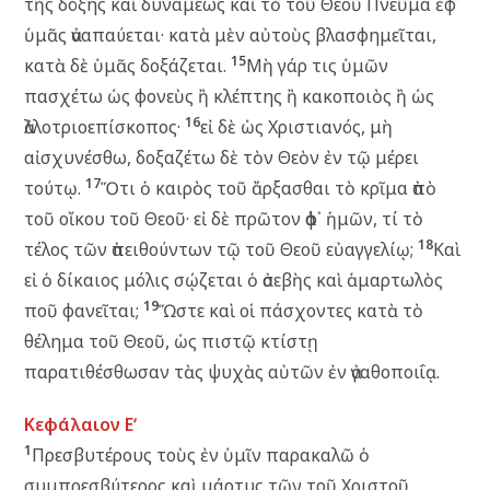
τῆς δόξης καὶ δυνάμεως καὶ τὸ τοῦ Θεοῦ Πνεῦμα ἐφ᾽
ὑμᾶς ἀναπαύεται· κατὰ μὲν αὐτοὺς βλασφημεῖται,
15
κατὰ δὲ ὑμᾶς δοξάζεται.
Μὴ γάρ τις ὑμῶν
πασχέτω ὡς φονεὺς ἢ κλέπτης ἢ κακοποιὸς ἢ ὡς
16
ἀλλοτριοεπίσκοπος·
εἰ δὲ ὡς Χριστιανός, μὴ
αἰσχυνέσθω, δοξαζέτω δὲ τὸν Θεὸν ἐν τῷ μέρει
17
τούτῳ.
Ὅτι ὁ καιρὸς τοῦ ἄρξασθαι τὸ κρῖμα ἀπὸ
τοῦ οἴκου τοῦ Θεοῦ· εἰ δὲ πρῶτον ἀφ᾽ ἡμῶν, τί τὸ
18
τέλος τῶν ἀπειθούντων τῷ τοῦ Θεοῦ εὐαγγελίῳ;
Καὶ
εἰ ὁ δίκαιος μόλις σῴζεται ὁ ἀσεβὴς καὶ ἁμαρτωλὸς
19
ποῦ φανεῖται;
Ὥστε καὶ οἱ πάσχοντες κατὰ τὸ
θέλημα τοῦ Θεοῦ, ὡς πιστῷ κτίστῃ
παρατιθέσθωσαν τὰς ψυχὰς αὐτῶν ἐν ἀγαθοποιΐᾳ.
Κεφάλαιον Εʹ
1
Πρεσβυτέρους τοὺς ἐν ὑμῖν παρακαλῶ ὁ
συμπρεσβύτερος καὶ μάρτυς τῶν τοῦ Χριστοῦ