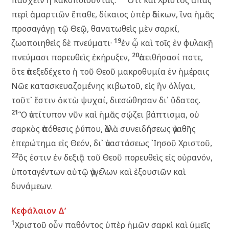
πάσχειν ἢ κακοποιοῦντας.
Ὅτι καὶ Χριστὸς ἅπαξ
περὶ ἁμαρτιῶν ἔπαθε, δίκαιος ὑπὲρ ἀδίκων, ἵνα ἡμᾶς
προσαγάγῃ τῷ Θεῷ, θανατωθεὶς μὲν σαρκί,
19
ζωοποιηθεὶς δὲ πνεύματι·
ἐν ᾧ καὶ τοῖς ἐν φυλακῇ
20
πνεύμασι πορευθεὶς ἐκήρυξεν,
ἀπειθήσασί ποτε,
ὅτε ἀπεξεδέχετο ἡ τοῦ Θεοῦ μακροθυμία ἐν ἡμέραις
Νῶε κατασκευαζομένης κιβωτοῦ, εἰς ἣν ὀλίγαι,
τοῦτ᾽ ἔστιν ὀκτὼ ψυχαί, διεσώθησαν δι᾽ ὕδατος.
21
Ὃ ἀντίτυπον νῦν καὶ ἡμᾶς σῴζει βάπτισμα, οὐ
σαρκὸς ἀπόθεσις ῥύπου, ἀλλὰ συνειδήσεως ἀγαθῆς
ἐπερώτημα εἰς Θεόν, δι᾽ ἀναστάσεως ᾿Ιησοῦ Χριστοῦ,
22
ὅς ἐστιν ἐν δεξιᾷ τοῦ Θεοῦ πορευθεὶς εἰς οὐρανόν,
ὑποταγέντων αὐτῷ ἀγγέλων καὶ ἐξουσιῶν καὶ
δυνάμεων.
Κεφάλαιον Δʹ
1
Χριστοῦ οὖν παθόντος ὑπὲρ ἡμῶν σαρκὶ καὶ ὑμεῖς