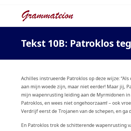
Ga
naar
inhoud
Tekst 10B: Patroklos te
Achilles instrueerde Patroklos op deze wijze: “Al
aan mijn woede zijn, maar niet eerder! Maar jij, P
mijn wapenrusting leiding aan de Myrmidonen in de
Patroklos, en wees niet ongehoorzaam! – ook vroe
Verdrijf eerst de Trojanen van de schepen, en ga 
En Patroklos trok de schitterende wapenrusting v