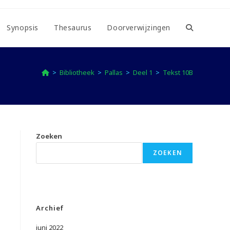
Synopsis
Thesaurus
Doorverwijzingen
Toggle
website
>
Bibliotheek
>
Pallas
>
Deel 1
>
Tekst 10B
zoeken
Zoeken
ZOEKEN
Archief
juni 2022