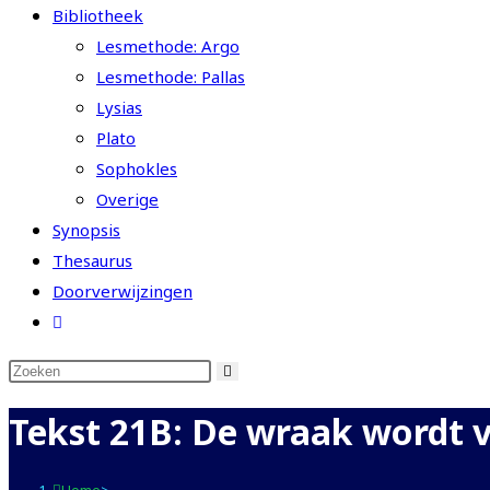
Bibliotheek
Lesmethode: Argo
Lesmethode: Pallas
Lysias
Plato
Sophokles
Overige
Synopsis
Thesaurus
Doorverwijzingen
Toggle
website
zoeken
Tekst 21B: De wraak wordt v
Home
>