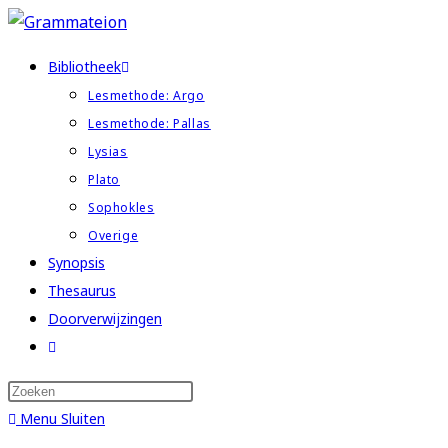
Ga
naar
Bibliotheek
inhoud
Lesmethode: Argo
Lesmethode: Pallas
Lysias
Plato
Sophokles
Overige
Synopsis
Thesaurus
Doorverwijzingen
Toggle
website
zoeken
Menu
Sluiten