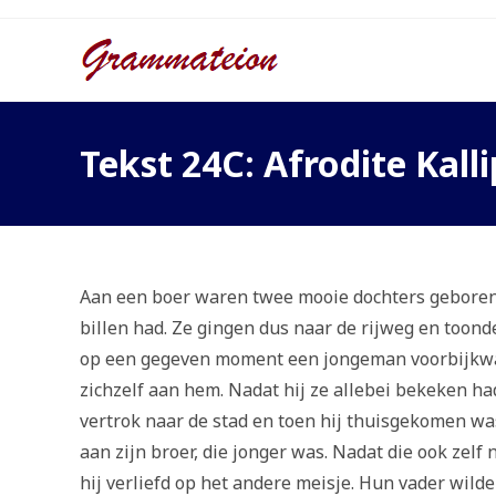
Ga
naar
inhoud
Tekst 24C: Afrodite Kall
Aan een boer waren twee mooie dochters geboren.
billen had. Ze gingen dus naar de rijweg en toon
op een gegeven moment een jongeman voorbijkwam
zichzelf aan hem. Nadat hij ze allebei bekeken had,
vertrok naar de stad en toen hij thuisgekomen was
aan zijn broer, die jonger was. Nadat die ook zel
hij verliefd op het andere meisje. Hun vader wil