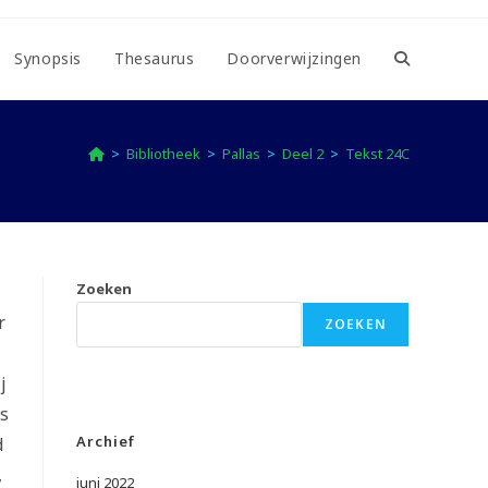
Synopsis
Thesaurus
Doorverwijzingen
Toggle
website
>
Bibliotheek
>
Pallas
>
Deel 2
>
Tekst 24C
zoeken
Zoeken
r
ZOEKEN
j
as
Archief
d
,
juni 2022