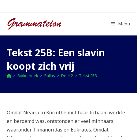
Ga
naar
inhoud
Menu
Tekst 25B: Een slavin
koopt zich vrij
>
Bibliotheek
>
Pallas
>
Deel 2
>
Tekst 25B
Omdat Neaira in Korinthe met haar lichaam werkte
en beroemd was, ontstonden er veel minnaars,
waaronder Timanoridas en Eukrates. Omdat