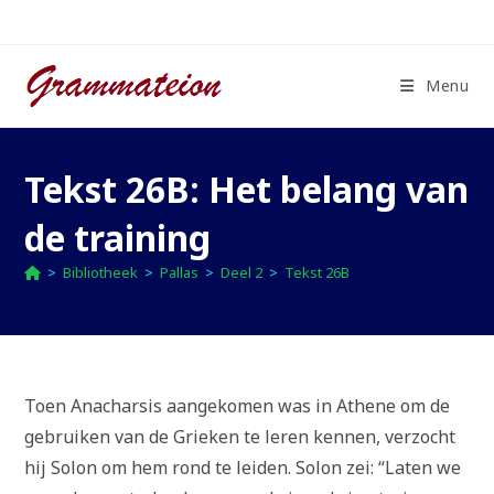
Ga
naar
inhoud
Menu
Tekst 26B: Het belang van
de training
>
Bibliotheek
>
Pallas
>
Deel 2
>
Tekst 26B
Toen Anacharsis aangekomen was in Athene om de
gebruiken van de Grieken te leren kennen, verzocht
hij Solon om hem rond te leiden. Solon zei: “Laten we